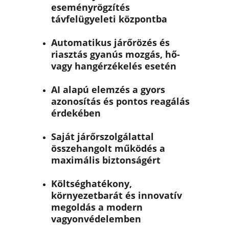
eseményrögzítés 
távfelügyeleti központba
Automatikus járőrözés és 
riasztás gyanús mozgás, hő- 
vagy hangérzékelés esetén
AI alapú elemzés a gyors 
azonosítás és pontos reagálás 
érdekében
Saját járőrszolgálattal 
összehangolt működés a 
maximális biztonságért
Költséghatékony, 
környezetbarát és innovatív 
megoldás a modern 
vagyonvédelemben