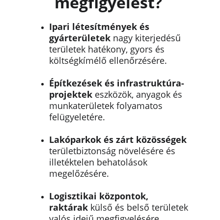
megfigyelést? 
Ipari létesítmények és 
gyárterületek
 nagy kiterjedésű 
területek hatékony, gyors és 
költségkímélő ellenőrzésére.
Építkezések és infrastruktúra-
projektek
 eszközök, anyagok és 
munkaterületek folyamatos 
felügyeletére.
Lakóparkok és zárt közösségek
területbiztonság növelésére és 
illetéktelen behatolások 
megelőzésére.
Logisztikai központok, 
raktárak
 külső és belső területek 
valós idejű megfigyelésére.