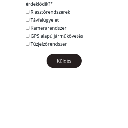
érdeklődik?*
Riasztórendszerek
Távfelügyelet
Kamerarendszer
GPS alapú járműkövetés
Tűzjelzőrendszer
Küldés
Elérhetőség
Email: 
felaxytavfelugyelet@felaxy.hu
Telefonszám: 
+36 46 500 810