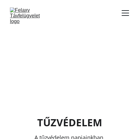
TŰZVÉDELEM
A tűzvédelem napjainkban 