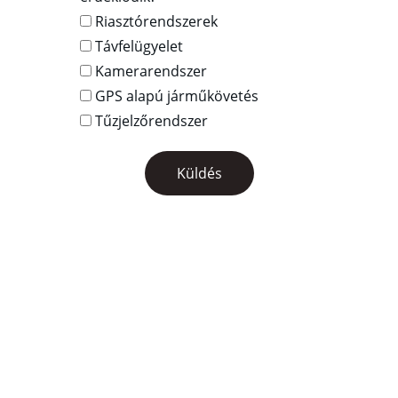
Riasztórendszerek
Távfelügyelet
Kamerarendszer
GPS alapú járműkövetés
Tűzjelzőrendszer
Küldés
Elérhetőség
Email: 
felaxytavfelugyelet@felaxy.hu
Telefonszám: 
+36 46 500 810