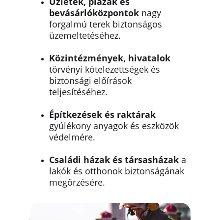
Üzletek, plázák és 
bevásárlóközpontok
 nagy 
forgalmú terek biztonságos 
üzemeltetéséhez.
Közintézmények, hivatalok
törvényi kötelezettségek és 
biztonsági előírások 
teljesítéséhez.
Építkezések és raktárak
gyúlékony anyagok és eszközök 
védelmére.
Családi házak és társasházak
 a 
lakók és otthonok biztonságának 
megőrzésére.